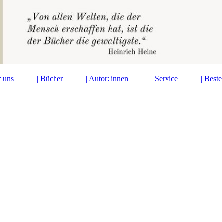
r uns
| Bücher
| Autor: innen
| Service
| Best